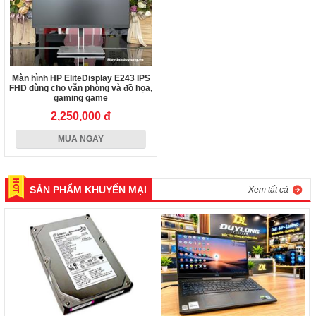
Màn hình HP EliteDisplay E243 IPS
FHD dùng cho văn phòng và đồ họa,
gaming game
2,250,000 đ
MUA NGAY
SẢN PHẨM KHUYẾN MẠI
Xem tất cả