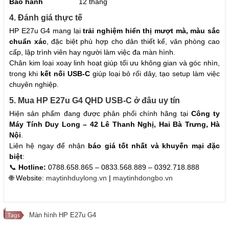
Bảo hành
12 tháng
4. Đánh giá thực tế
HP E27u G4 mang lại
trải nghiệm hiển thị mượt mà, màu sắc
chuẩn xác
, đặc biệt phù hợp cho dân thiết kế, văn phòng cao
cấp, lập trình viên hay người làm việc đa màn hình.
Chân kim loại xoay linh hoạt giúp tối ưu không gian và góc nhìn,
trong khi
kết nối USB-C
giúp loại bỏ rối dây, tạo setup làm việc
chuyên nghiệp.
5. Mua HP E27u G4 QHD USB-C ở đâu uy tín
Hiện sản phẩm đang được phân phối chính hãng tại
Công ty
Máy Tính Duy Long – 42 Lê Thanh Nghị, Hai Bà Trưng, Hà
Nội
.
Liên hệ ngay để nhận
báo giá tốt nhất và khuyến mại đặc
biệt
:
📞
Hotline:
0788.658.865 – 0833.568.889 – 0392.718.888
🌐 Website:
maytinhduylong.vn
|
maytinhdongbo.vn
Màn hình HP E27u G4