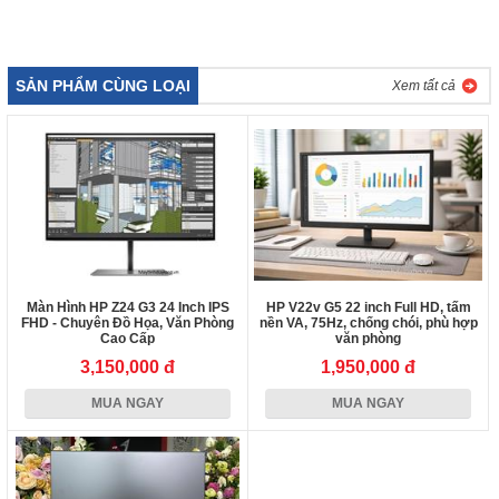
SẢN PHẨM CÙNG LOẠI
Xem tất cả
Màn Hình HP Z24 G3 24 Inch IPS
HP V22v G5 22 inch Full HD, tấm
FHD - Chuyên Đồ Họa, Văn Phòng
nền VA, 75Hz, chống chói, phù hợp
Cao Cấp
văn phòng
3,150,000 đ
1,950,000 đ
MUA NGAY
MUA NGAY