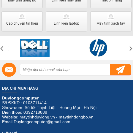
Máy tính đồng bộ
Linh kiện máy tính
Thiết bị mạng
Cáp chuyển tín hiệu
Linh kiện laptop
Máy tính xách tay
ĐỊA CHỈ MUA HÀNG
Duylongcomputer
Số ĐKKD : 0103711414
Showroom: Số 59 Thịnh Liệt - Hoàng Mại - Hà Nội
Điện thoại: 0392718888
Website: maytinhduylong.vn - maytinhdongbo.vn
Email:Duylongcomputer@gmail.com