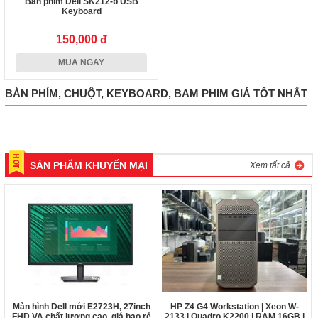
Bàn phím Dell SK212-b USB
Keyboard
150,000 đ
MUA NGAY
BÀN PHÍM, CHUỘT, KEYBOARD, BAM PHIM GIÁ TỐT NHẤT
SẢN PHẨM KHUYẾN MẠI
Xem tất cả
Màn hình Dell mới E2723H, 27inch
HP Z4 G4 Workstation | Xeon W-
FHD VA chất lượng cao, giá bao rẻ
2133 | Quadro K2200 | RAM 16GB |