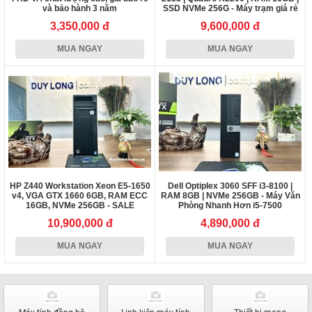
và bảo hành 3 năm
SSD NVMe 256G - Máy trạm giá rẻ
chuẩn đồ họa
3,350,000 đ
9,600,000 đ
MUA NGAY
MUA NGAY
HP Z440 Workstation Xeon E5-1650
Dell Optiplex 3060 SFF i3-8100 |
v4, VGA GTX 1660 6GB, RAM ECC
RAM 8GB | NVMe 256GB - Máy Văn
16GB, NVMe 256GB - SALE
Phòng Nhanh Hơn i5-7500
10,900,000 đ
4,890,000 đ
MUA NGAY
MUA NGAY