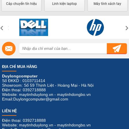
Cáp chuyển tín hiệu
Linh kiện laptop
Máy tính xách tay
ĐỊA CHỈ MUA HÀNG
Duylongcomputer
Số ĐKKD : 0103711414
Showroom: Số 59 Thịnh Liệt - Hoàng Mại - Hà Nội
Điện thoại: 0392718888
Website: maytinhduylong.vn - maytinhdongbo.vn
Email:Duylongcomputer@gmail.com
LIÊN HỆ
Điện thoại: 0392718888
Website: maytinhduylong.vn - maytinhdongbo.vn