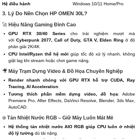
Hệ điều hành
Windows 10/11 Home/Pro
3. Lý Do Nên Chọn HP OMEN 30L?
🚀
Hiệu Năng Gaming Đỉnh Cao
GPU RTX 30/40 Series
cho trải nghiệm mượt mà
với
Cyberpunk 2077, Call of Duty, GTA V, Elden Ring
ở độ
phân giải 2K/4K.
CPU Intel/Ryzen thế hệ mới
giúp tốc độ xử lý nhanh, không
giật lag khi stream hoặc chơi game nặng.
🎥
Máy Trạm Dựng Video & Đồ Họa Chuyên Nghiệp
Render nhanh chóng với GPU RTX hỗ trợ CUDA, Ray
Tracing, AI Acceleration
.
Tương thích phần mềm dựng video, đồ họa
: Adobe
Premiere Pro, After Effects, DaVinci Resolve, Blender, 3ds Max,
AutoCAD.
❄️
Tản Nhiệt Nước RGB – Giữ Máy Luôn Mát Mẻ
Hệ thống tản nhiệt nước AIO RGB giúp CPU luôn ở nhiệt
độ lý tưởng
dù tải nặng.