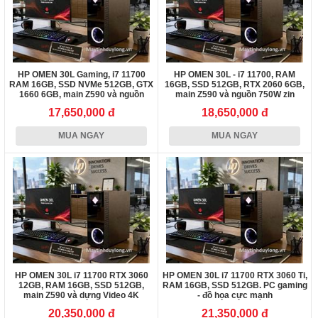
HP OMEN 30L Gaming, i7 11700
HP OMEN 30L - i7 11700, RAM
RAM 16GB, SSD NVMe 512GB, GTX
16GB, SSD 512GB, RTX 2060 6GB,
1660 6GB, main Z590 và nguồn
main Z590 và nguồn 750W zin
750W
17,650,000 đ
18,650,000 đ
MUA NGAY
MUA NGAY
HP OMEN 30L i7 11700 RTX 3060
HP OMEN 30L i7 11700 RTX 3060 Ti,
12GB, RAM 16GB, SSD 512GB,
RAM 16GB, SSD 512GB. PC gaming
main Z590 và dựng Video 4K
- đồ họa cực mạnh
20,350,000 đ
21,350,000 đ