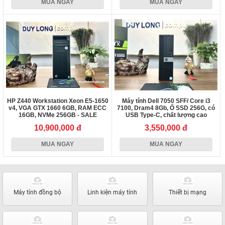
MUA NGAY
MUA NGAY
HP Z440 Workstation Xeon E5-1650
Máy tính Dell 7050 SFF/ Core i3
v4, VGA GTX 1660 6GB, RAM ECC
7100, Dram4 8Gb, Ổ SSD 256G, có
16GB, NVMe 256GB - SALE
USB Type-C, chất lượng cao
10,900,000 đ
3,550,000 đ
MUA NGAY
MUA NGAY
Máy tính đồng bộ
Linh kiện máy tính
Thiết bị mạng