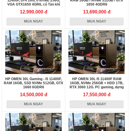
11400F, Dr4 16G, ổ NVME 256G,
RAM 16GB / NVMe 512GB / GTX
VGA GTX1650 4GR6, có Tản khí
1650 4GDR6
12,990,000 đ
13,690,000 đ
MUA NGAY
MUA NGAY
HP OMEN 30L Gaming - i5 11400F,
HP OMEN 30L i5 11400F RAM
RAM 16GB, SSD NVMe 512GB, GTX
16GB, NVMe 256GB + HDD 1TB,
1660 6GDR6
RTX 3060 12G. PC gaming, dựng
Video
14,500,000 đ
17,550,000 đ
MUA NGAY
MUA NGAY