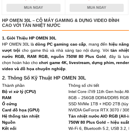
MUA NGAY
MUA NGAY
HP OMEN 30L – CỖ MÁY GAMING & DỰNG VIDEO ĐỈNH
CAO VỚI TẢN NHIỆT NƯỚC
1. Giới Thiệu HP OMEN 30L
HP OMEN 30L là
dòng PC gaming cao cấp
, mang đến
hiệu năng
vượt trội
cho game thủ và nhà sáng tạo nội dung. Với
tản nhiệt
nước RGB, RAM RGB, nguồn 750W 80 Plus Gold
, đây là lựa
chọn hoàn hảo cho
chơi game 4K, livestream, dựng phim, render
video và đồ họa chuyên nghiệp
.
2. Thông Số Kỹ Thuật HP OMEN 30L
Thành phần
Thông số chi tiết
Bộ vi xử lý (CPU)
Intel Core i7/i9 11th Gen hoặc A
RAM
8GB – 256GB DDR4/DDR5 RGB (t
Ổ cứng
SSD NVMe 1TB + HDD 2TB (tùy 
Card đồ họa (GPU)
NVIDIA GeForce RTX 3070 / 3080 
Hệ thống tản nhiệt
Tản nhiệt nước AIO RGB (All-i
Nguồn
750W 80 Plus Gold – hiệu suất 
Kết nối
Wi-Fi 6, Bluetooth 5.2, USB 3.2, 