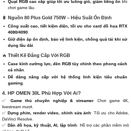
Quạt RGB cao cấp giúp tối ưu luồng gió, giảm tiếng ồn
khi
chơi game lâu.
🔋
Nguồn 80 Plus Gold 750W – Hiệu Suất Ổn Định
Công suất cao, tiết kiệm điện, tối ưu cho card đồ họa RTX
4080/4090
.
Giữ điện áp ổn định, bảo vệ linh kiện, chống quá tải khi sử
dụng lâu dài
.
🔥
Thiết Kế Đẳng Cấp Với RGB
Case kính cường lực, đèn RGB tùy chỉnh theo phong cách
cá nhân
.
Dễ dàng nâng cấp với hệ thống linh kiện tiêu chuẩn
gaming
.
4. HP OMEN 30L Phù Hợp Với Ai?
✅
Game thủ chuyên nghiệp & streamer
: Chơi game 4K,
livestream mượt.
✅
Dựng phim, render video, chỉnh sửa ảnh
: Tối ưu cho Adobe,
DaVinci Resolve.
✅
Dân đồ họa, kỹ thuật, AI, lập trình
: Hỗ trợ các phần mềm mô