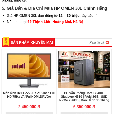
phỏng, thiết kế.
5. Giá Bán & Địa Chỉ Mua HP OMEN 30L Chính Hãng
Giá HP OMEN 30L dao động từ
12
– 30 triệu
, tùy cấu hình.
Nên mua tại
59 Thịnh Liệt, Hoàng Mai, Hà Nội
SẢN PHẨM KHUYẾN MẠI
Xem tất cả
Màn hình Dell E2225Hs 21.5Inch Full
PC Văn Phòng Core G6400 |
HD 75Hz VA/ Ful HDMI,DP,VGA
Gigabyte H510 | RAM 8GB | SSD
NVMe 256GB | Bảo Hành 36 Tháng
2,450,000 đ
6,350,000 đ