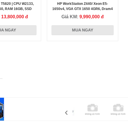
n T5820 | CPU W2133,
HP WorkStation Z440/ Xeon E5-
Chị Trân - Nha Trang Khánh Hòa
60, RAM 16GB, SSD
1650v4, VGA GTX 1650 4GR6, Dram4
56G - Mạnh mẽ
16G, ổ NVME 256G+HDD 1Tb
:
13,800,000 đ
Giá KM:
9,990,000 đ
,
Tôi đánh giá rất cao Uy tín của Cty Duy Long, sự khác biệt đến
UA NGAY
MUA NGAY
từ hành động nói thẳng vào vấn đề khi cung cấp máy tính iMac
m
cho Cty tôi và là Người cũng làm Doanh Nghiệp tôi đánh giá
Ceo Dũng rất cao và nếu có cơ hội hợp tác tôi tin chúng ta sẽ
thành công! Thanks Duy Long