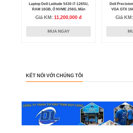
Laptop Dell Latitude 5430 i7-1265U,
Dell Precisio
Thầy giáo Nguyễn Tuấn Hải
RAM 16GB, Ổ NVME 256G, Màn
VGA GTX 16
14inch FHD siêu đẹp
NVMe 2
Giá KM:
11,200,000 đ
Giá KM
 đã chọn
Tôi đã mua và là khách hàng thân thiết tại Máy tính Duy Long
MUA NGAY
M
0 vì công
mua ở đây rất nhiều sản phẩm, đồng thời cũng giới thiệu cho
đã được NV
người thân quen Bạn bè mình rất nhiều, nói tóm lại sản phẩ
 đáp ứng
tốt, giá rẻ và nhân viên tư vấn đúng đủ, không ba hoa như
những nơi tôi cũng đã từng ghé mua.
KẾT NỐI VỚI CHÚNG TÔI