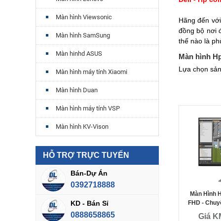
Màn hình Viewsonic
Hãng đến với 
đồng bộ nơi 
Màn hình SamSung
thế nào là p
Màn hinhd ASUS
Màn hình Hp
Lựa chọn sả
Màn hình máy tính Xiaomi
Màn hình Duan
Màn hình máy tính VSP
Màn hình KV-Vison
HỖ TRỢ TRỰC TUYẾN
Bán-Dự Án
0392718888
Màn Hình H
KD - Bán Sỉ
FHD - Chuy
0888658865
Giá K