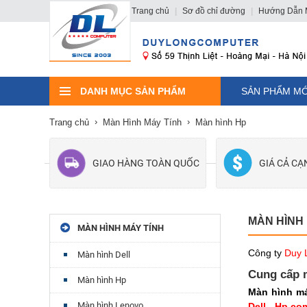
Trang chủ
|
Sơ đồ chỉ đường
|
Hướng Dẫn 
DANH MỤC SẢN PHẨM
SẢN PHẨM MỚ
Trang chủ
Màn Hình Máy Tính
Màn hình Hp
GIAO HÀNG TOÀN QUỐC
GIÁ CẢ C
MÀN HÌNH
MÀN HÌNH MÁY TÍNH
Công ty
Duy 
Màn hình Dell
Cung cấp 
Màn hình Hp
Màn hình má
Màn hình Lenovo
Dell
-
Hp co