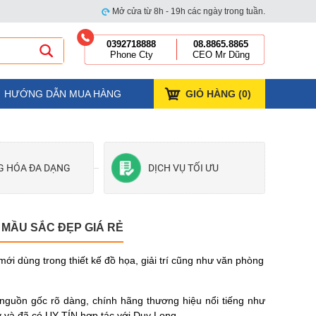
Mở cửa từ 8h - 19h các ngày trong tuần.
0392718888
08.8865.8865
Phone Cty
CEO Mr Dũng
HƯỚNG DẪN MUA HÀNG
GIỎ HÀNG (
0
)
G HÓA ĐA DẠNG
DỊCH VỤ TỐI ƯU
 MẦU SẮC ĐẸP GIÁ RẺ
ới dùng trong thiết kế đồ họa, giải trí cũng như văn phòng
nguồn gốc rõ dàng, chính hãng thương hiệu nổi tiếng như
cậy và đã có UY TÍN hợp tác với Duy Long.