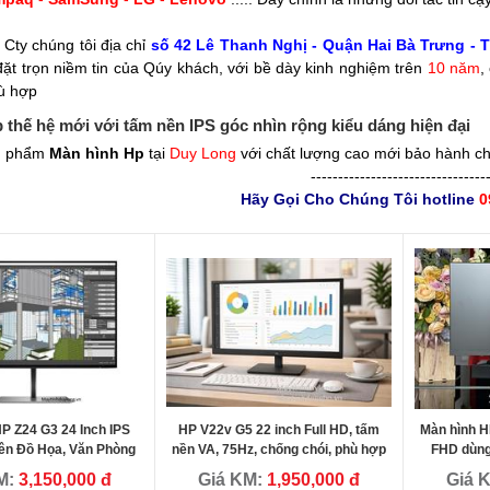
Cty chúng tôi địa chỉ
số 42 Lê Thanh Nghị - Quận Hai Bà Trưng - 
đặt trọn niềm tin của Qúy khách, với bề dày kinh nghiệm trên
10 năm
,
hù hợp
 thế hệ mới với tấm nền IPS góc nhìn rộng kiểu dáng hiện đại
n phẩm
Màn hình Hp
tại
Duy Long
với chất lượng cao mới bảo hành ch
--------------------------------
Hãy Gọi Cho Chúng Tôi hotline
0
P Z24 G3 24 Inch IPS
HP V22v G5 22 inch Full HD, tấm
Màn hình H
ên Đồ Họa, Văn Phòng
nền VA, 75Hz, chống chói, phù hợp
FHD dùng
Cao Cấp
văn phòng
họ
M:
3,150,000 đ
Giá KM:
1,950,000 đ
Giá 