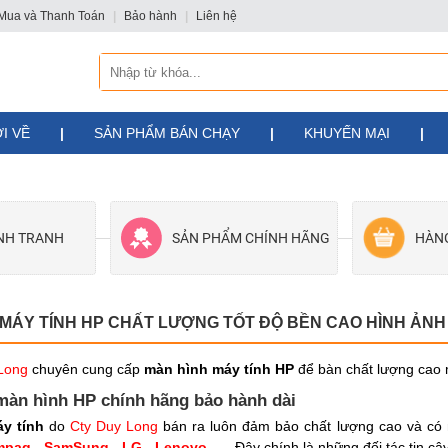
Mua và Thanh Toán
|
Bảo hành
|
Liên hệ
I VỀ
|
SẢN PHẨM BÁN CHẠY
|
KHUYẾN MẠI
|
ẠNH TRANH
SẢN PHẨM CHÍNH HÃNG
HÀN
 MÁY TÍNH HP CHẤT LƯỢNG TỐT ĐỘ BỀN CAO HÌNH ẢNH
Long
chuyên cung cấp
màn hình máy tính HP
để bàn chất lượng cao m
màn hình HP chính hãng bảo hành dài
y tính
do
Cty Duy Long
bán ra luôn đảm bảo chất lượng cao và có 
mpaq
-
SamSung
-
LG
-
Lenovo
..... Đây chính là những đối tác tin 