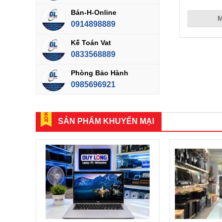
Bán-H-Online
0914898889
Kế Toán Vat
0833568889
Phòng Bảo Hành
0985696921
SẢN PHẨM KHUYẾN MẠI