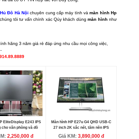
THủ Đô Hà Nội
chuyên cung cấp máy tính và
màn hình Hp
 chúng tôi tư vấn chính xác Qúy khách dùng
màn hình
như
ính hãng 3 năm giá rẻ đáp ứng nhu cầu mọi công việc,
--
914.89.8889
P EliteDisplay E243 IPS
Màn hình HP E27u G4 QHD USB-C
 cho văn phòng và đồ
27 inch 2K sắc nét, tấm nền IPS
a, gaming game
chuẩn màu, chân kim loại xoay
KM:
2,250,000 đ
Giá KM:
3,890,000 đ