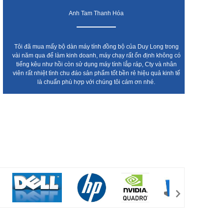
Anh Tam Thanh Hóa
Tôi đã mua mấy bộ dàn máy tính đồng bộ của Duy Long trong
Cty t
vài năm qua để làm kinh doanh, máy chạy rất ổn định không có
leno
tiếng kêu như hồi còn sử dụng máy tính lắp ráp, Cty và nhân
chất l
viên rất nhiệt tình chu đáo sản phẩm tốt bền rẻ hiệu quả kinh tế
Ai c
là chuẩn phù hợp với chúng tôi cám ơn nhé.