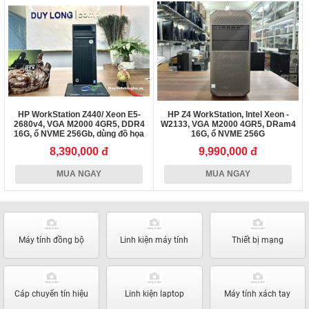
HP WorkStation Z440/ Xeon E5-
HP Z4 WorkStation, Intel Xeon -
2680v4, VGA M2000 4GR5, DDR4
W2133, VGA M2000 4GR5, DRam4
16G, ổ NVME 256Gb, dùng đồ họa
16G, ổ NVME 256G
3D...
8,390,000 đ
9,990,000 đ
MUA NGAY
MUA NGAY
Máy tính đồng bộ
Linh kiện máy tính
Thiết bị mạng
Cáp chuyển tín hiệu
Linh kiện laptop
Máy tính xách tay