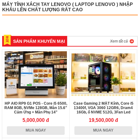
MÁY TÍNH XÁCH TAY LENOVO ( LAPTOP LENOVO ) NHẬP
KHẨU LÊN CHẤT LƯỢNG RẤT CAO
SẢN PHẨM KHUYẾN MẠI
Xem tất cả
HP AIO RP9 G1 POS - Core i5 6500,
Case Gaming 2 MẶT Kính, Core i5
RAM 8GB, NVMe 128GB, Màn 15.6"
13400f, VGA 3060 12GR6, Dram4
Cảm Ứng + Màn Phụ 14"
16Gb, ổ NVME 512G, 3Fan Led
5,000,000 đ
19,500,000 đ
MUA NGAY
MUA NGAY