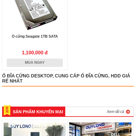
Ổ cứng Seagate 1TB SATA
1,100,000 đ
MUA NGAY
Ổ ĐĨA CỨNG DESKTOP, CUNG CẤP Ổ ĐĨA CỨNG, HDD GIÁ
RẺ NHẤT
SẢN PHẨM KHUYẾN MẠI
Xem tất cả