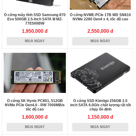
Ổ cứng máy tính SSD Samsung 870
Ổ cứng NVME-PCIe 1TB WD SN810
Evo 500GB 2.5-Inch SATA III MZ-
NVMe 2280 Gen4 x 4, tốc độ cao
77E500BW
1,950,000 đ
2,550,000 đ
MUA NGAY
MUA NGAY
Ổ cứng SK Hynix PC801, 512GB
Ổ cứng SSD Kimtigo 256GB 2.5
NVMe PCIe Gen4.0 - RW 7000MB/s
inch SATA 6.0G/s chất lượng rất tốt
tốc độ cao
chạy ổn định
1,600,000 đ
1,150,000 đ
MUA NGAY
MUA NGAY