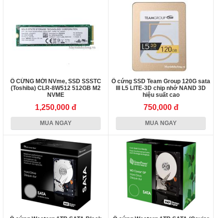
Ổ CỨNG MỚI NVme, SSD SSSTC
Ổ cứng SSD Team Group 120G sata
(Toshiba) CLR-8W512 512GB M2
III L5 LITE-3D chip nhớ NAND 3D
NVME
hiệu suất cao
1,250,000 đ
750,000 đ
MUA NGAY
MUA NGAY