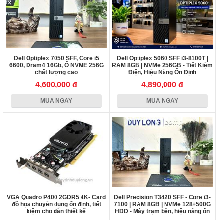
Dell Optiplex 7050 SFF, Core i5
Dell Optiplex 5060 SFF i3-8100T |
6600, Dram4 16Gb, Ổ NVME 256G
RAM 8GB | NVMe 256GB - Tiết Kiệm
chất lượng cao
Điện, Hiệu Năng Ổn Định
4,600,000 đ
4,890,000 đ
MUA NGAY
MUA NGAY
VGA Quadro P400 2GDR5 4K- Card
Dell Precision T3420 SFF - Core i3-
đồ họa chuyên dụng ổn định, tiết
7100 | RAM 8GB | NVMe 128+500G
kiệm cho dân thiết kế
HDD - Máy trạm bền, hiệu năng ổn
định