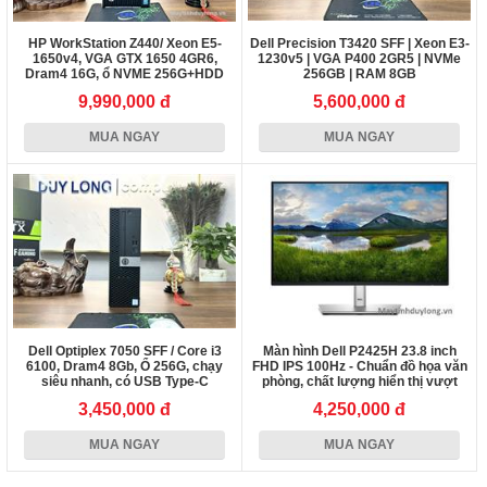
HP WorkStation Z440/ Xeon E5-
Dell Precision T3420 SFF | Xeon E3-
1650v4, VGA GTX 1650 4GR6,
1230v5 | VGA P400 2GR5 | NVMe
Dram4 16G, ổ NVME 256G+HDD
256GB | RAM 8GB
1Tb
9,990,000 đ
5,600,000 đ
MUA NGAY
MUA NGAY
Dell Optiplex 7050 SFF / Core i3
Màn hình Dell P2425H 23.8 inch
6100, Dram4 8Gb, Ổ 256G, chạy
FHD IPS 100Hz - Chuẩn đồ họa văn
siêu nhanh, có USB Type-C
phòng, chất lượng hiển thị vượt
mong đợi!
3,450,000 đ
4,250,000 đ
MUA NGAY
MUA NGAY