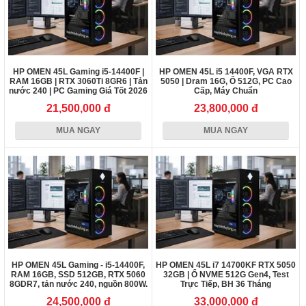
HP OMEN 45L Gaming i5-14400F |
HP OMEN 45L i5 14400F, VGA RTX
RAM 16GB | RTX 3060Ti 8GR6 | Tản
5050 | Dram 16G, Ổ 512G, PC Cao
nước 240 | PC Gaming Giá Tốt 2026
Cấp, Máy Chuẩn
21,500,000 đ
23,800,000 đ
MUA NGAY
MUA NGAY
HP OMEN 45L Gaming - i5-14400F,
HP OMEN 45L i7 14700KF RTX 5050
RAM 16GB, SSD 512GB, RTX 5060
32GB | Ổ NVME 512G Gen4, Test
8GDR7, tản nước 240, nguồn 800W.
Trực Tiếp, BH 36 Tháng
24,500,000 đ
33,000,000 đ