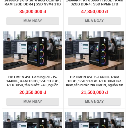
14900KF | RTX 3070 8GB OEM HP |
14900KF | RTX 5060 Ti 16GB | RAM
RAM 32GB DDR4 | SSD NVMe 1TB
32GB DDR4 | SSD NVMe 1TB
35,300,000 đ
47,350,000 đ
MUA NGAY
MUA NGAY
HP OMEN 45L Gaming PC - i5-
HP OMEN 45L i5-14400F, RAM
14400F, RAM 16GB, SSD 512GB,
16GB, SSD 512GB, RTX 3060 like
RTX 3050, tản nước 240, nguồn
new, tản nước zin OMEN, nguồn zin
800W
800W
20,350,000 đ
21,500,000 đ
MUA NGAY
MUA NGAY