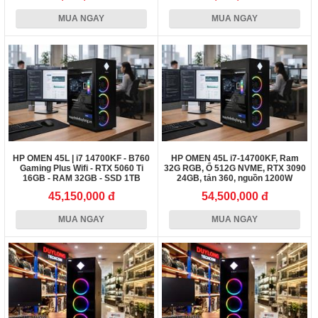
MUA NGAY
MUA NGAY
HP OMEN 45L | i7 14700KF - B760
HP OMEN 45L i7-14700KF, Ram
Gaming Plus Wifi - RTX 5060 Ti
32G RGB, Ổ 512G NVME, RTX 3090
16GB - RAM 32GB - SSD 1TB
24GB, tản 360, nguồn 1200W
45,150,000 đ
54,500,000 đ
MUA NGAY
MUA NGAY