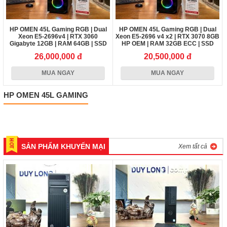
HP OMEN 45L Gaming RGB | Dual
HP OMEN 45L Gaming RGB | Dual
Xeon E5-2696v4 | RTX 3060
Xeon E5-2696 v4 x2 | RTX 3070 8GB
Gigabyte 12GB | RAM 64GB | SSD
HP OEM | RAM 32GB ECC | SSD
NVMe 1TB
NVMe 512GB
26,000,000 đ
20,500,000 đ
MUA NGAY
MUA NGAY
HP OMEN 45L GAMING
SẢN PHẨM KHUYẾN MẠI
Xem tất cả