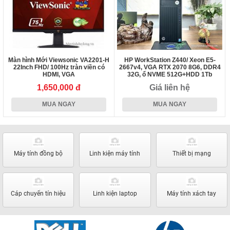
Màn hình Mới Viewsonic VA2201-H
HP WorkStation Z440/ Xeon E5-
22Inch FHD/ 100Hz tràn viền có
2667v4, VGA RTX 2070 8G6, DDR4
HDMI, VGA
32G, ổ NVME 512G+HDD 1Tb
1,650,000 đ
Giá liên hệ
MUA NGAY
MUA NGAY
Máy tính đồng bộ
Linh kiện máy tính
Thiết bị mạng
Cáp chuyển tín hiệu
Linh kiện laptop
Máy tính xách tay