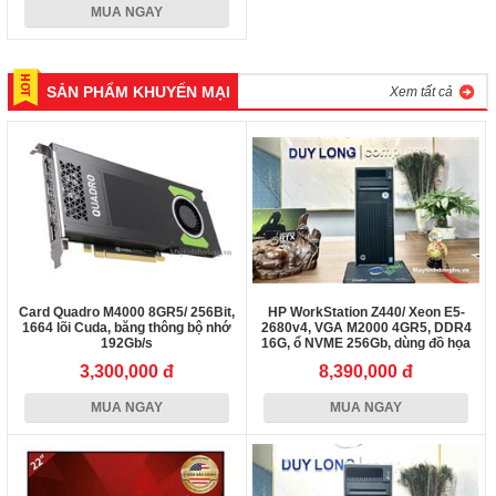
MUA NGAY
SẢN PHẨM KHUYẾN MẠI
Xem tất cả
Card Quadro M4000 8GR5/ 256Bit,
HP WorkStation Z440/ Xeon E5-
1664 lõi Cuda, băng thông bộ nhớ
2680v4, VGA M2000 4GR5, DDR4
192Gb/s
16G, ổ NVME 256Gb, dùng đồ họa
3D...
3,300,000 đ
8,390,000 đ
MUA NGAY
MUA NGAY