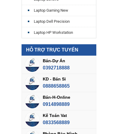
Laptop Gaming New
Laptop Dell Precision
Laptop HP Workstation
HỖ TRỢ TRỰC TUYẾN
Bán-Dự Án
0392718888
KD - Bán Sỉ
0888658865
Bán-H-Online
0914898889
Kế Toán Vat
0833568889
Phòng Bảo Hành