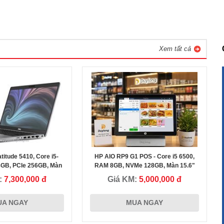
Xem tất cả
titude 5410, Core i5-
HP AIO RP9 G1 POS - Core i5 6500,
Chị Trân - Nha Trang Khánh Hòa
GB, PCIe 256GB, Màn
RAM 8GB, NVMe 128GB, Màn 15.6"
" FHD IPS
Cảm Ứng + Màn Phụ 14"
:
7,300,000 đ
Giá KM:
5,000,000 đ
,
Tôi đánh giá rất cao Uy tín của Cty Duy Long, sự khác biệt đến
UA NGAY
MUA NGAY
từ hành động nói thẳng vào vấn đề khi cung cấp máy tính iMac
m
cho Cty tôi và là Người cũng làm Doanh Nghiệp tôi đánh giá