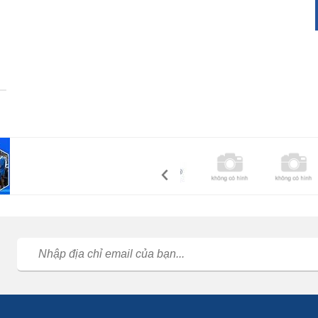
Ceo Dũng rất cao và nếu có cơ hội hợp tác tôi tin chúng ta sẽ
thành công! Thanks Duy Long