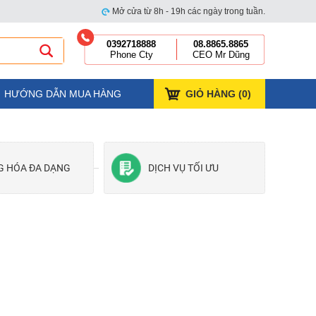
Mở cửa từ 8h - 19h các ngày trong tuần.
0392718888
08.8865.8865
Phone Cty
CEO Mr Dũng
HƯỚNG DẪN MUA HÀNG
GIỎ HÀNG (
0
)
G HÓA ĐA DẠNG
DỊCH VỤ TỐI ƯU