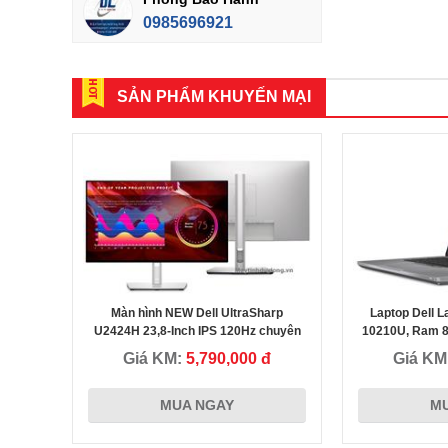
0985696921
SẢN PHẨM KHUYẾN MẠI
Màn hình NEW Dell UltraSharp
Laptop Dell La
Thầy giáo Nguyễn Tuấn Hải
U2424H 23,8-Inch IPS 120Hz chuyên
10210U, Ram 8
đồ họa và văn phòng
14
Giá KM:
5,790,000 đ
Giá KM
 đã chọn
Tôi đã mua và là khách hàng thân thiết tại Máy tính Duy Long
MUA NGAY
M
0 vì công
mua ở đây rất nhiều sản phẩm, đồng thời cũng giới thiệu cho
đã được NV
người thân quen Bạn bè mình rất nhiều, nói tóm lại sản phẩ