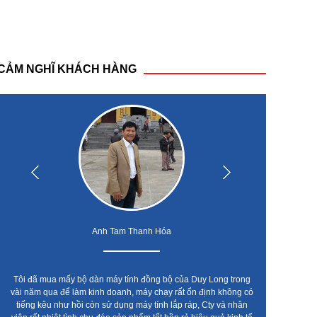
CẢM NGHĨ KHÁCH HÀNG
Anh Tam Thanh Hóa
Tôi đã mua mấy bộ dàn máy tính đồng bộ của Duy Long trong
Cty t
vài năm qua để làm kinh doanh, máy chạy rất ổn định không có
leno
tiếng kêu như hồi còn sử dụng máy tính lắp ráp, Cty và nhân
chất l