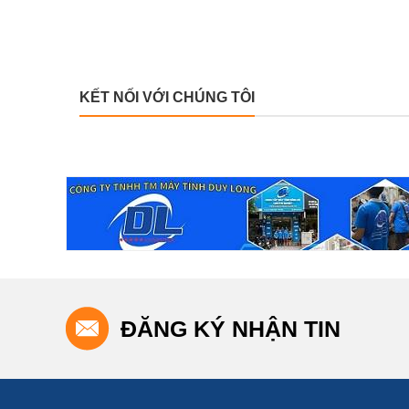
 đáp ứng
tốt, giá rẻ và nhân viên tư vấn đúng đủ, không ba hoa như
những nơi tôi cũng đã từng ghé mua.
KẾT NỐI VỚI CHÚNG TÔI
ĐĂNG KÝ NHẬN TIN