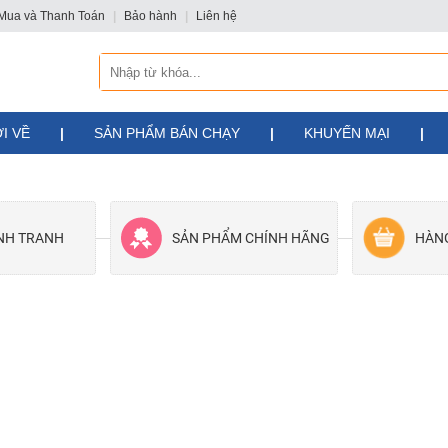
Mua và Thanh Toán
|
Bảo hành
|
Liên hệ
I VỀ
|
SẢN PHẨM BÁN CHẠY
|
KHUYẾN MẠI
|
ẠNH TRANH
SẢN PHẨM CHÍNH HÃNG
HÀN