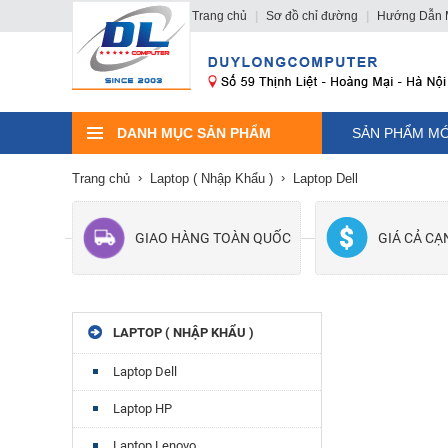
Trang chủ
|
Sơ đồ chỉ đường
|
Hướng Dẫn 
DANH MỤC SẢN PHẨM
SẢN PHẨM MỚ
Trang chủ
Laptop ( Nhập Khẩu )
Laptop Dell
GIAO HÀNG TOÀN QUỐC
GIÁ CẢ C
LAPTOP ( NHẬP KHẨU )
Laptop Dell
Laptop HP
Laptop Lenovo