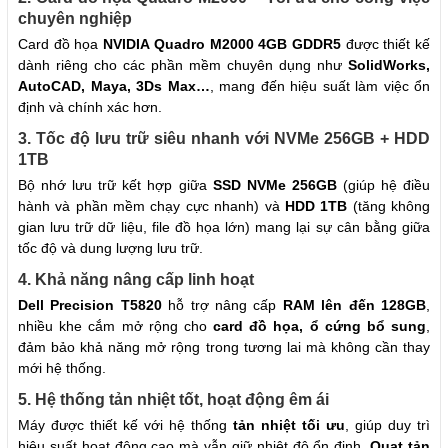
chuyên nghiệp
Card đồ họa
NVIDIA Quadro M2000 4GB GDDR5
được thiết kế
dành riêng cho các phần mềm chuyên dụng như
SolidWorks,
AutoCAD, Maya, 3Ds Max…
, mang đến hiệu suất làm việc ổn
định và chính xác hơn.
3. Tốc độ lưu trữ siêu nhanh với NVMe 256GB + HDD
1TB
Bộ nhớ lưu trữ kết hợp giữa
SSD NVMe 256GB
(giúp hệ điều
hành và phần mềm chạy cực nhanh) và
HDD 1TB
(tăng không
gian lưu trữ dữ liệu, file đồ họa lớn) mang lại sự cân bằng giữa
tốc độ và dung lượng lưu trữ.
4. Khả năng nâng cấp linh hoạt
Dell Precision T5820
hỗ trợ nâng cấp
RAM lên đến 128GB
,
nhiều khe cắm mở rộng cho
card đồ họa, ổ cứng bổ sung
,
đảm bảo khả năng mở rộng trong tương lai mà không cần thay
mới hệ thống.
5. Hệ thống tản nhiệt tốt, hoạt động êm ái
Máy được thiết kế với hệ thống
tản nhiệt tối ưu
, giúp duy trì
hiệu suất hoạt động cao mà vẫn giữ nhiệt độ ổn định.
Quạt tản