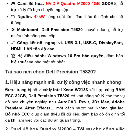
🎮
Card đồ họa:
NVIDIA Quadro M2000 4GB
GDDR5
, hỗ
trợ xử lý đồ họa chuyên nghiệp
🔌
Nguồn:
425
W
công suất lớn, đảm bảo ổn định cho hệ
thống
🛠️
Mainboard:
Dell Precision T5820
chuyên dụng, hỗ trợ
nhiều tính năng cao cấp
🔗
Cổng kết nối ngoại vi:
USB 3.1, USB-C, DisplayPort,
HDMI, LAN tốc độ cao
🏆
Hệ điều hành:
Windows 10 Pro bản quyền
, đảm bảo
hiệu suất và bảo mật tốt nhất
Tại sao nên chọn Dell Precision T5820?
1. Hiệu năng mạnh mẽ, xử lý công việc nhanh chóng
Được trang bị bộ vi xử lý
Intel Xeon W2133
kết hợp cùng
RAM
ECC 32GB
,
Dell Precision T5820
có khả năng xử lý các tác vụ
đồ họa chuyên nghiệp như
AutoCAD, Revit, 3Ds Max, Adobe
Premiere, After Effects…
một cách mượt mà, không giật lag.
Bộ nhớ ECC
giúp giảm thiểu lỗi dữ liệu, đảm bảo độ ổn định tối
đa khi làm việc với các dự án quan trọng.
2. Card đồ họa Quadro M2000 – Tối ưu cho công việc