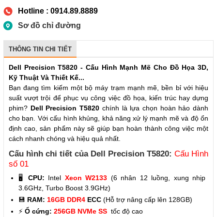
Hotline : 0914.89.8889
Sơ đồ chỉ đường
THÔNG TIN CHI TIẾT
Dell Precision T5820 - Cấu Hình Mạnh Mẽ Cho Đồ Họa 3D,
Kỹ Thuật Và Thiết Kế...
Bạn đang tìm kiếm một bộ máy trạm mạnh mẽ, bền bỉ với hiệu
suất vượt trội để phục vụ công việc đồ họa, kiến trúc hay dựng
phim?
Dell Precision T5820
chính là lựa chọn hoàn hảo dành
cho bạn. Với cấu hình khủng, khả năng xử lý mạnh mẽ và độ ổn
định cao, sản phẩm này sẽ giúp bạn hoàn thành công việc một
cách nhanh chóng và hiệu quả nhất.
Cấu hình chi tiết của Dell Precision T5820:
Cấu Hình
số 01
🖥️
CPU:
Intel
Xeon W2133
(6 nhân 12 luồng, xung nhịp
3.6GHz, Turbo Boost 3.9GHz)
💾
RAM:
16GB DDR4
ECC
(Hỗ trợ nâng cấp lên 128GB)
⚡
Ổ cứng:
256GB NVMe SS
tốc độ cao