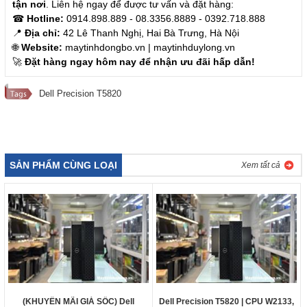
tận nơi
. Liên hệ ngay để được tư vấn và đặt hàng:
☎
Hotline:
0914.898.889 - 08.3356.8889 - 0392.718.888
📍
Địa chỉ:
42 Lê Thanh Nghị, Hai Bà Trưng, Hà Nội
🌐
Website:
maytinhdongbo.vn | maytinhduylong.vn
🚀
Đặt hàng ngay hôm nay để nhận ưu đãi hấp dẫn!
Dell Precision T5820
SẢN PHẨM CÙNG LOẠI
Xem tất cả
(KHUYẾN MÃI GIÁ SỐC) Dell
Dell Precision T5820 | CPU W2133,