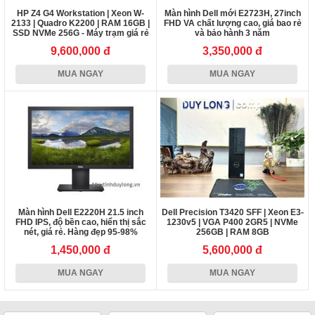
HP Z4 G4 Workstation | Xeon W-
Màn hình Dell mới E2723H, 27inch
2133 | Quadro K2200 | RAM 16GB |
FHD VA chất lượng cao, giá bao rẻ
SSD NVMe 256G - Máy trạm giá rẻ
và bảo hành 3 năm
chuẩn đồ họa
9,600,000 đ
3,350,000 đ
MUA NGAY
MUA NGAY
Màn hình Dell E2220H 21.5 inch
Dell Precision T3420 SFF | Xeon E3-
FHD IPS, độ bền cao, hiển thị sắc
1230v5 | VGA P400 2GR5 | NVMe
nét, giá rẻ. Hàng đẹp 95-98%
256GB | RAM 8GB
1,450,000 đ
5,600,000 đ
MUA NGAY
MUA NGAY