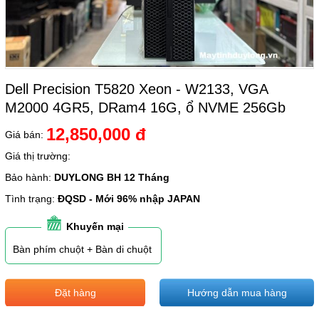
Dell Precision T5820 Xeon - W2133, VGA
M2000 4GR5, DRam4 16G, ổ NVME 256Gb
12,850,000 đ
Giá bán:
Giá thị trường:
Bảo hành:
DUYLONG BH 12 Tháng
Tình trạng:
ĐQSD - Mới 96% nhập JAPAN
Khuyến mại
Bàn phím chuột + Bàn di chuột
Đặt hàng
Hướng dẫn mua hàng