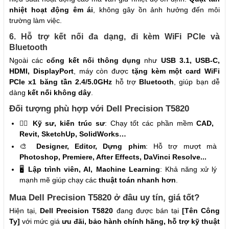
nhiệt hoạt động êm ái
, không gây ồn ảnh hưởng đến môi
trường làm việc.
6. Hỗ trợ kết nối đa dạng, đi kèm WiFi PCIe và
Bluetooth
Ngoài các
cổng kết nối thông dụng
như
USB 3.1, USB-C,
HDMI, DisplayPort
, máy còn được
tặng kèm một card WiFi
PCIe x1 băng tần 2.4/5.0GHz
hỗ trợ
Bluetooth
, giúp bạn dễ
dàng
kết nối không dây
.
Đối tượng phù hợp với Dell Precision T5820
👷‍♂️
Kỹ sư, kiến trúc sư
: Chạy tốt các phần mềm
CAD,
Revit, SketchUp, SolidWorks…
🎨
Designer, Editor, Dựng phim
: Hỗ trợ mượt mà
Photoshop, Premiere, After Effects, DaVinci Resolve...
🖥️
Lập trình viên, AI, Machine Learning
: Khả năng xử lý
mạnh mẽ giúp chạy các
thuật toán nhanh hơn
.
Mua Dell Precision T5820 ở đâu uy tín, giá tốt?
Hiện tại,
Dell Precision T5820
đang được bán tại
[Tên Công
Ty]
với mức giá
ưu đãi, bảo hành chính hãng, hỗ trợ kỹ thuật