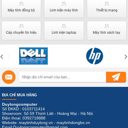
Máy tính đồng bộ
Linh kiện máy tính
Thiết bị mạng
Cáp chuyển tín hiệu
Linh kiện laptop
Máy tính xách tay
ĐỊA CHỈ MUA HÀNG
Duylongcomputer
Số ĐKKD : 0103711414
Showroom: Số 59 Thịnh Liệt - Hoàng Mại - Hà Nội
Điện thoại: 0392718888
Website: maytinhduylong.vn - maytinhdongbo.vn
Email:Duylongcomputer@gmail.com