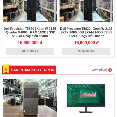
Dell Precision T5820 | Xeon W-2135
Dell Precision T5820 | Xeon W-2135
| Quadro M4000 | RAM 16GB | SSD
| RTX 2060 6GB | RAM 16GB | SSD
512GB Chạy siêu nhanh
512GB Chạy siêu nhanh
15,600,000 đ
16,600,000 đ
MUA NGAY
MUA NGAY
SẢN PHẨM KHUYẾN MẠI
Xem tất cả