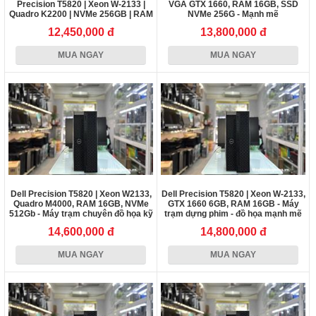
Precision T5820 | Xeon W-2133 |
VGA GTX 1660, RAM 16GB, SSD
Quadro K2200 | NVMe 256GB | RAM
NVMe 256G - Mạnh mẽ
16GB
12,450,000 đ
13,800,000 đ
MUA NGAY
MUA NGAY
Dell Precision T5820 | Xeon W2133,
Dell Precision T5820 | Xeon W-2133,
Quadro M4000, RAM 16GB, NVMe
GTX 1660 6GB, RAM 16GB - Máy
512Gb - Máy trạm chuyên đồ họa kỹ
trạm dựng phim - đồ họa mạnh mẽ
thuật
14,600,000 đ
14,800,000 đ
MUA NGAY
MUA NGAY