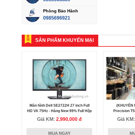
Phòng Bảo Hành
0985696921
SẢN PHẨM KHUYẾN MẠI
Màn hình Dell SE2722H 27 inch Full
(KHUYẾN M
Thầy giáo Nguyễn Tuấn Hải
HD VA 75Hz - Hàng New 99% Full Hộp
Precision T5
Xốp
Quadro K2200
Giá KM:
2,990,000 đ
Giá KM
 đã chọn
Tôi đã mua và là khách hàng thân thiết tại Máy tính Duy Long
MUA NGAY
M