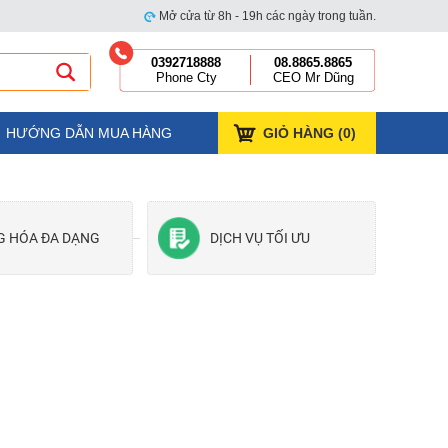
Mở cửa từ 8h - 19h các ngày trong tuần.
0392718888
08.8865.8865
Phone Cty
CEO Mr Dũng
HƯỚNG DẪN MUA HÀNG
GIỎ HÀNG (
0
)
G HÓA ĐA DẠNG
DỊCH VỤ TỐI ƯU