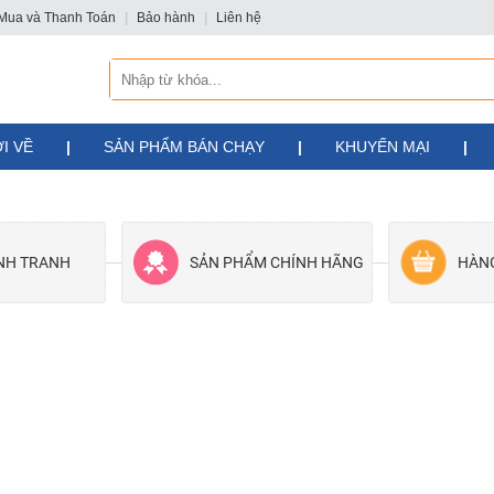
Mua và Thanh Toán
|
Bảo hành
|
Liên hệ
I VỀ
|
SẢN PHẨM BÁN CHẠY
|
KHUYẾN MẠI
|
ẠNH TRANH
SẢN PHẨM CHÍNH HÃNG
HÀN