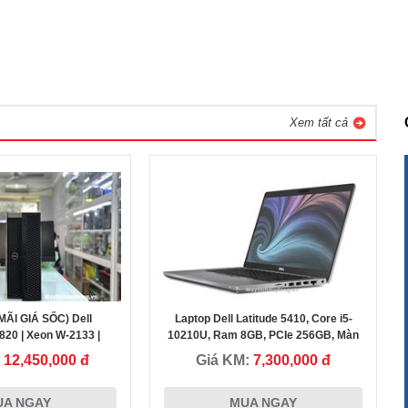
Xem tất cả
ÃI GIÁ SỐC) Dell
Laptop Dell Latitude 5410, Core i5-
Chị Trân - Nha Trang Khánh Hòa
820 | Xeon W-2133 |
10210U, Ram 8GB, PCIe 256GB, Màn
 | NVMe 256GB | RAM
14" FHD IPS
:
12,450,000 đ
Giá KM:
7,300,000 đ
16GB
,
Tôi đánh giá rất cao Uy tín của Cty Duy Long, sự khác biệt đến
UA NGAY
MUA NGAY