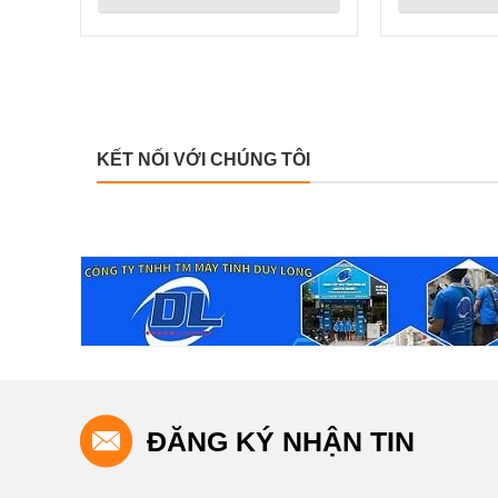
0 vì công
mua ở đây rất nhiều sản phẩm, đồng thời cũng giới thiệu cho
đã được NV
người thân quen Bạn bè mình rất nhiều, nói tóm lại sản phẩ
 đáp ứng
tốt, giá rẻ và nhân viên tư vấn đúng đủ, không ba hoa như
những nơi tôi cũng đã từng ghé mua.
KẾT NỐI VỚI CHÚNG TÔI
ĐĂNG KÝ NHẬN TIN