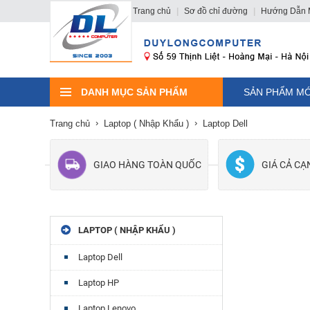
Trang chủ
|
Sơ đồ chỉ đường
|
Hướng Dẫn 
DANH MỤC SẢN PHẨM
SẢN PHẨM MỚ
Trang chủ
Laptop ( Nhập Khẩu )
Laptop Dell
GIAO HÀNG TOÀN QUỐC
GIÁ CẢ C
LAPTOP ( NHẬP KHẨU )
Laptop Dell
Laptop HP
Laptop Lenovo