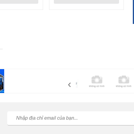
từ hành động nói thẳng vào vấn đề khi cung cấp máy tính iMac
m
cho Cty tôi và là Người cũng làm Doanh Nghiệp tôi đánh giá
Ceo Dũng rất cao và nếu có cơ hội hợp tác tôi tin chúng ta sẽ
thành công! Thanks Duy Long