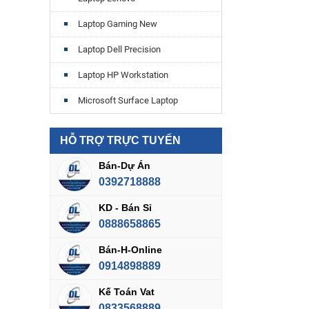
Laptop Gaming New
Laptop Dell Precision
Laptop HP Workstation
Microsoft Surface Laptop
HỖ TRỢ TRỰC TUYẾN
Bán-Dự Án
0392718888
KD - Bán Sỉ
0888658865
Bán-H-Online
0914898889
Kế Toán Vat
0833568889