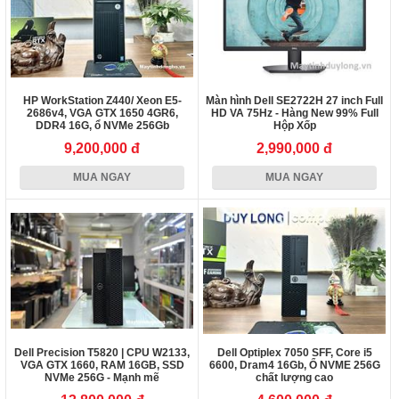
HP WorkStation Z440/ Xeon E5-
Màn hình Dell SE2722H 27 inch Full
2686v4, VGA GTX 1650 4GR6,
HD VA 75Hz - Hàng New 99% Full
DDR4 16G, ổ NVMe 256Gb
Hộp Xốp
9,200,000 đ
2,990,000 đ
MUA NGAY
MUA NGAY
Dell Precision T5820 | CPU W2133,
Dell Optiplex 7050 SFF, Core i5
VGA GTX 1660, RAM 16GB, SSD
6600, Dram4 16Gb, Ổ NVME 256G
NVMe 256G - Mạnh mẽ
chất lượng cao