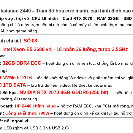
kstation Z440 – Trạm đồ họa cực mạnh, cấu hình đỉnh cao
p vượt trội với CPU 18 nhân – Card RTX 2070 – RAM 32GB – SSD
ông chỉ là máy trạm bền bỉ mà còn là cỗ máy chiến binh thực thụ cho m
AI, chơi game nặng,...
h chi tiết:
SỐ 08
Intel Xeon E5-2686 v4
– 18 nhân 36 luồng, turbo 3.5GHz
:
– 
ồng.
32GB DDR4 ECC
:
– hoạt động ổn định liên tục, chống lỗi bộ nhớ kh
ng:
 NVMe 512GB
– tốc độ khởi động Windows và phần mềm chỉ vài gi
 1TB SATA
– lưu trữ dữ liệu, video, file thiết kế thoải mái.
NVIDIA RTX 2070 8GB GDDR6 (256-bit)
d đồ họa:
– chiến tốt
tracing, AI rendering,...
board:
HP Z440 chính hãng
– hỗ trợ RAM ECC, khe PCIe mở rộng, 
n:
Công suất thực 700W
– hoạt động ổn định kể cả khi full tải, hỗ 
t nối ngoại vi:
g USB (gồm cả USB 3.0 và USB 2.0)