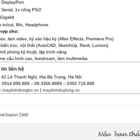
 DisplayPort
 Serial, 1x cổng PS/2
Gigabit
o in/out, Mic, Headphone
hợp cho:
im, làm video, kỹ xảo hậu kỳ (After Effects, Premiere Pro)
 kiến trúc, nội thất (AutoCAD, SketchUp, Revit, Lumion)
 mô phỏng kỹ thuật, lập trình nặng
me cấu hình cao, livestream, làm multimedia
tin liên hệ
42 Lê Thanh Nghị, Hai Bà Trưng, Hà Nội
:
0914.898.889 – 08.3356.8889 – 0392.718.888
:
maytinhdongbo.vn
|
maytinhduylong.vn
rkStation Z440