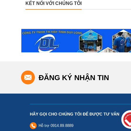
KẾT NỐI VỚI CHÚNG TÔI
ĐĂNG KÝ NHẬN TIN
HÃY GỌI CHO CHÚNG TÔI ĐỂ ĐƯỢC TƯ VẤN
Hỗ trợ
0914.89.8889