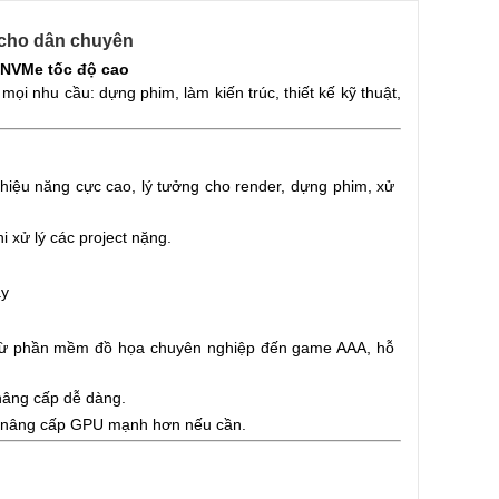
 cho dân chuyên
 NVMe tốc độ cao
ọi nhu cầu: dựng phim, làm kiến trúc, thiết kế kỹ thuật,
hiệu năng cực cao, lý tưởng cho render, dựng phim, xử
i xử lý các project nặng.
ây
 từ phần mềm đồ họa chuyên nghiệp đến game AAA, hỗ
nâng cấp dễ dàng.
trợ nâng cấp GPU mạnh hơn nếu cần.