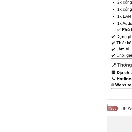
2x cổng
1x cổng
1x LAN 
1x Audi
✅
Phù 
✔️ Dựng ph
✔️ Thiết kế
✔️ Làm AI,
✔️ Chơi ga
📍
Thông 
🏢
Địa chỉ:
📞
Hotline
🌐
Website
HP Wo