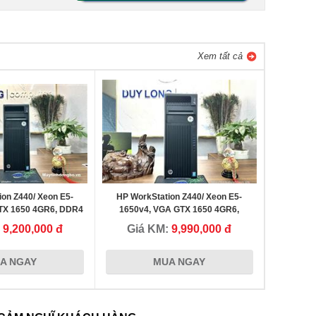
Xem tất cả
on Z440/ Xeon E5-
HP WorkStation Z440/ Xeon E5-
TX 1650 4GR6, DDR4
1650v4, VGA GTX 1650 4GR6,
 NVMe 256Gb
Dram4 16G, ổ NVME 256G+HDD 1Tb
:
9,200,000 đ
Giá KM:
9,990,000 đ
A NGAY
MUA NGAY