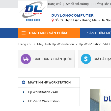
Trang chủ
|
Sơ đồ chỉ đường
|
Hướng Dẫn 
DANH MỤC SẢN PHẨM
SẢN PHẨM MỚ
Trang chủ
Máy Tính Hp Workstation
Hp WorkStation Z440
GIAO HÀNG TOÀN QUỐC
GIÁ CẢ C
MÁY TÍNH HP WORKSTATION
Hp WorkStation Z440
HP Z4 G4 WorkStation