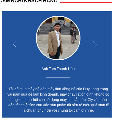
CẢM NGHĨ KHÁCH HÀNG
Anh Tam Thanh Hóa
Tôi đã mua mấy bộ dàn máy tính đồng bộ của Duy Long trong
Cty t
vài năm qua để làm kinh doanh, máy chạy rất ổn định không có
leno
tiếng kêu như hồi còn sử dụng máy tính lắp ráp, Cty và nhân
chất l
viên rất nhiệt tình chu đáo sản phẩm tốt bền rẻ hiệu quả kinh tế
Ai c
là chuẩn phù hợp với chúng tôi cám ơn nhé.