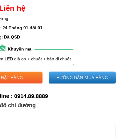
Liên hệ
rường:
h:
24 Tháng 01 đổi 01
g:
Đã QSD
Khuyến mại
m LED giả cơ + chuột + bàn di chuột
ĐẶT HÀNG
HƯỚNG DẪN MUA HÀNG
line : 0914.89.8889
đồ chỉ đường