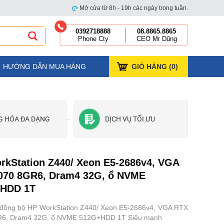
Mở cửa từ 8h - 19h các ngày trong tuần.
0392718888
08.8865.8865
Phone Cty
CEO Mr Dũng
HƯỚNG DẪN MUA HÀNG
GIỎ HÀNG (
0
)
G HÓA ĐA DẠNG
DỊCH VỤ TỐI ƯU
rkStation Z440/ Xeon E5-2686v4, VGA
070 8GR6, Dram4 32G, ổ NVME
HDD 1T
 đồng bộ HP WorkStation Z440/ Xeon E5-2686v4, VGA RTX
R6, Dram4 32G, ổ NVME 512G+HDD 1T Siêu mạnh