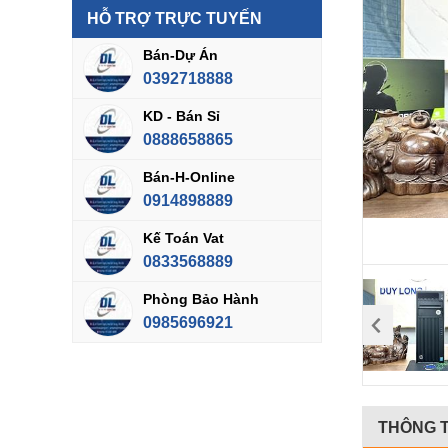
HỖ TRỢ TRỰC TUYẾN
Bán-Dự Án
0392718888
KD - Bán Sỉ
0888658865
Bán-H-Online
0914898889
Kế Toán Vat
0833568889
Phòng Bảo Hành
0985696921
THÔNG T