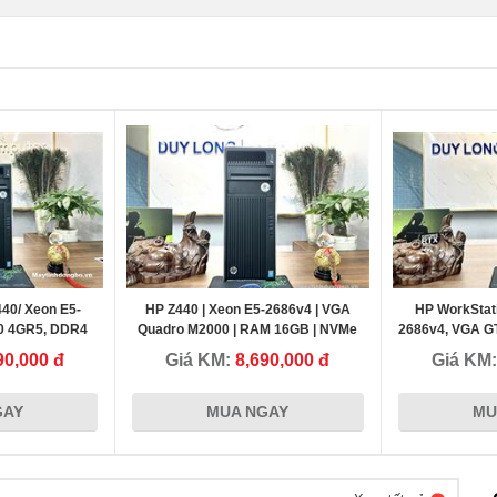
40/ Xeon E5-
HP Z440 | Xeon E5-2686v4 | VGA
HP WorkStati
0 4GR5, DDR4
Quadro M2000 | RAM 16GB | NVMe
2686v4, VGA G
, dùng đồ họa
256GB - Giá tốt
16G, ổ
90,000 đ
Giá KM:
8,690,000 đ
Giá KM
GAY
MUA NGAY
MU