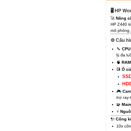
🖥️
HP Wor
🚀
Nâng cấ
HP Z440 kh
mô phỏng, 
⚙️
Cấu hìn
🔧
CPU
lý đa lu
🧠
RAM
💽
Ổ cứ
SSD
HDD
🎮
Car
trợ ray-
🧩
Main
⚡
Nguồ
🔌
Cổng kế
10x cổn