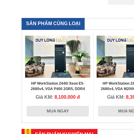
SẢN PHẨM CÙNG LOẠI
HP WorkStation Z440/ Xeon E5-
HP WorkStation Z4
2680v4, VGA P400 2GR5, DDR4
2680v4, VGA M200
16G, ổ NVME 256G
16G, ổ NVME 256Gb
Giá KM:
8,100,000 đ
Giá KM:
8,3
3D...
MUA NGAY
MUA N