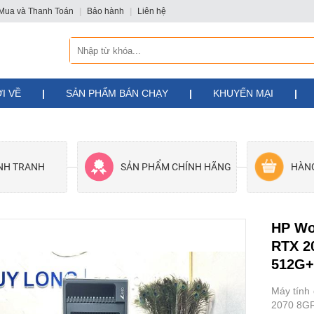
Mua và Thanh Toán
|
Bảo hành
|
Liên hệ
I VỀ
|
SẢN PHẨM BÁN CHẠY
|
KHUYẾN MẠI
|
ẠNH TRANH
SẢN PHẨM CHÍNH HÃNG
HÀN
HP Wo
RTX 2
512G+
Máy tính
2070 8G