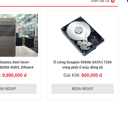
Xem tất cả
ation, Intel Xeon -
Ổ cứng Seagate 500Gb SATA3 7200
Chị Trân - Nha Trang Khánh Hòa
M2000 4GR5, DRam4
vòng phút ổ máy đồng bộ
ổ NVME 256G
:
9,990,000 đ
Giá KM:
600,000 đ
,
Tôi đánh giá rất cao Uy tín của Cty Duy Long, sự khác biệt đến
UA NGAY
MUA NGAY
từ hành động nói thẳng vào vấn đề khi cung cấp máy tính iMac
m
cho Cty tôi và là Người cũng làm Doanh Nghiệp tôi đánh giá
Ceo Dũng rất cao và nếu có cơ hội hợp tác tôi tin chúng ta sẽ
thành công! Thanks Duy Long