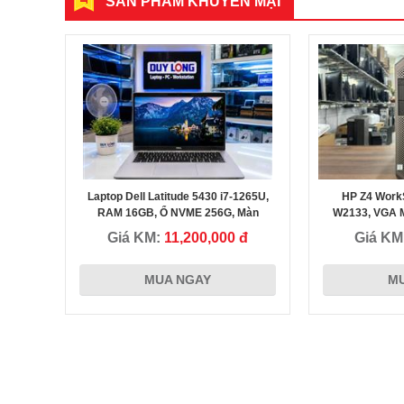
SẢN PHẨM KHUYẾN MẠI
Laptop Dell Latitude 5430 i7-1265U,
HP Z4 WorkSt
Thầy giáo Nguyễn Tuấn Hải
RAM 16GB, Ổ NVME 256G, Màn
W2133, VGA 
14inch FHD siêu đẹp
16G, 
Giá KM:
11,200,000 đ
Giá KM
 đã chọn
Tôi đã mua và là khách hàng thân thiết tại Máy tính Duy Long
MUA NGAY
M
0 vì công
mua ở đây rất nhiều sản phẩm, đồng thời cũng giới thiệu cho
đã được NV
người thân quen Bạn bè mình rất nhiều, nói tóm lại sản phẩ
 đáp ứng
tốt, giá rẻ và nhân viên tư vấn đúng đủ, không ba hoa như
những nơi tôi cũng đã từng ghé mua.