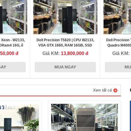
0 Xeon - W2133,
Dell Precision T5820 | CPU W2133,
Dell Precision
DRam4 16G, ổ
VGA GTX 1660, RAM 16GB, SSD
Quadro M400
6Gb
NVMe 256G - Mạnh mẽ
512Gb - Máy tr
850,000 đ
Giá KM:
13,800,000 đ
Giá KM:
GAY
MUA NGAY
MU
Xem tất cả