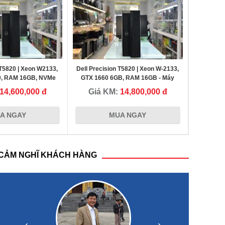
 T5820 | Xeon W2133,
Dell Precision T5820 | Xeon W-2133,
0, RAM 16GB, NVMe
GTX 1660 6GB, RAM 16GB - Máy
ạm chuyên đồ họa kỹ
trạm dựng phim - đồ họa mạnh mẽ
14,600,000 đ
Giá KM:
14,800,000 đ
thuật
A NGAY
MUA NGAY
CẢM NGHĨ KHÁCH HÀNG