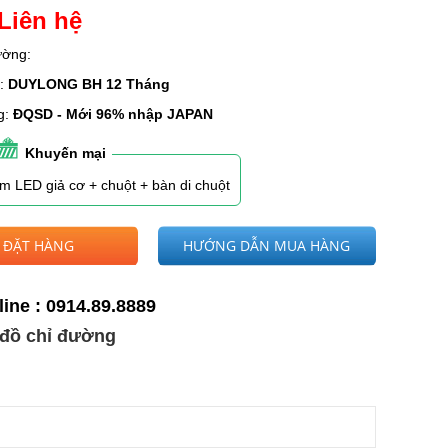
Liên hệ
rường:
h:
DUYLONG BH 12 Tháng
g:
ĐQSD - Mới 96% nhập JAPAN
Khuyến mại
m LED giả cơ + chuột + bàn di chuột
ĐẶT HÀNG
HƯỚNG DẪN MUA HÀNG
line : 0914.89.8889
đồ chỉ đường