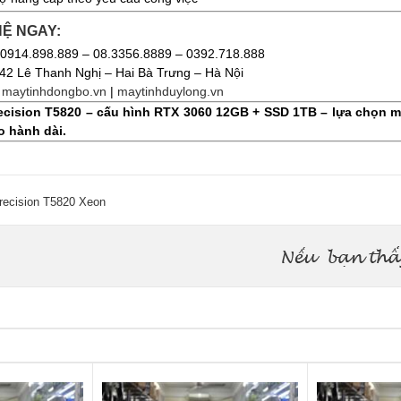
HỆ NGAY:
: 0914.898.889 – 08.3356.8889 – 0392.718.888
: 42 Lê Thanh Nghị – Hai Bà Trưng – Hà Nội
:
maytinhdongbo.vn
|
maytinhduylong.vn
recision T5820 – cấu hình RTX 3060 12GB + SSD 1TB – lựa chọn m
o hành dài.
Precision T5820 Xeon