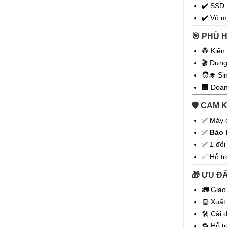
✔️ SSD 
✔️ Vỏ m
🎯 PHÙ 
👷 Kiến
🎬 Dựng
🧑‍🎓 S
🏢 Doan
🛡️ CAM
✅ Máy c
✅
Bảo 
✅ 1 đổi
✅ Hỗ trợ
🎁 ƯU Đ
🚛 Giao
🧾 Xuất
🛠️ Cài
🔁 Hỗ t