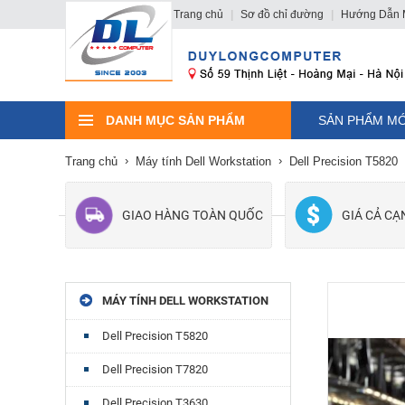
Trang chủ
|
Sơ đồ chỉ đường
|
Hướng Dẫn 
DANH MỤC SẢN PHẨM
SẢN PHẨM MỚ
Trang chủ
Máy tính Dell Workstation
Dell Precision T5820
GIAO HÀNG TOÀN QUỐC
GIÁ CẢ C
MÁY TÍNH DELL WORKSTATION
Dell Precision T5820
Dell Precision T7820
Dell Precision T3630