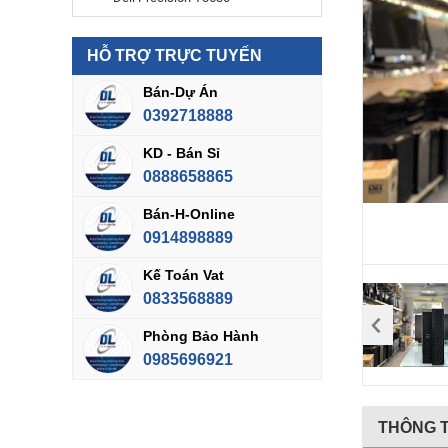
HỖ TRỢ TRỰC TUYẾN
Bán-Dự Án
0392718888
KD - Bán Sỉ
0888658865
Bán-H-Online
0914898889
Kế Toán Vat
0833568889
Phòng Bảo Hành
0985696921
THÔNG T