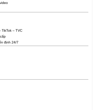
video
– TikTok – TVC
 cấp
ổn định 24/7