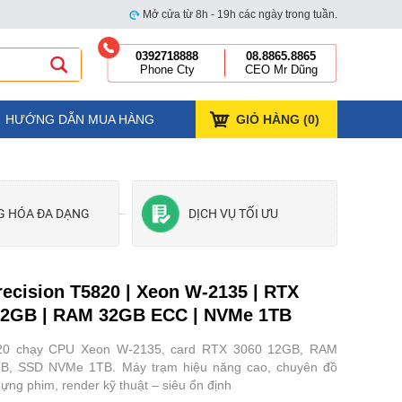
Mở cửa từ 8h - 19h các ngày trong tuần.
0392718888
08.8865.8865
Phone Cty
CEO Mr Dũng
HƯỚNG DẪN MUA HÀNG
GIỎ HÀNG (
0
)
G HÓA ĐA DẠNG
DỊCH VỤ TỐI ƯU
recision T5820 | Xeon W-2135 | RTX
12GB | RAM 32GB ECC | NVMe 1TB
820 chạy CPU Xeon W-2135, card RTX 3060 12GB, RAM
B, SSD NVMe 1TB. Máy trạm hiệu năng cao, chuyên đồ
ựng phim, render kỹ thuật – siêu ổn định