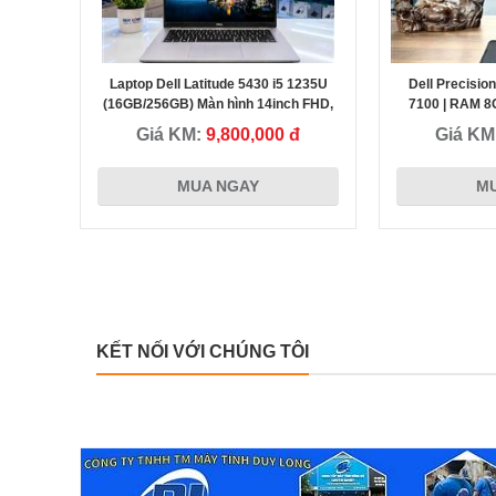
Laptop Dell Latitude 5430 i5 1235U
Dell Precision
Chị Trân - Nha Trang Khánh Hòa
(16GB/256GB) Màn hình 14inch FHD,
7100 | RAM 8
Máy đẹp, Giá Tốt
HDD - Máy tr
Giá KM:
9,800,000 đ
Giá KM
Duy Long,
Tôi đánh giá rất cao Uy tín của Cty Duy Long, sự khác biệt đế
MUA NGAY
M
thiệu cho
từ hành động nói thẳng vào vấn đề khi cung cấp máy tính iMa
 sản phẩm
cho Cty tôi và là Người cũng làm Doanh Nghiệp tôi đánh giá
 hoa như
Ceo Dũng rất cao và nếu có cơ hội hợp tác tôi tin chúng ta sẽ
thành công! Thanks Duy Long
KẾT NỐI VỚI CHÚNG TÔI