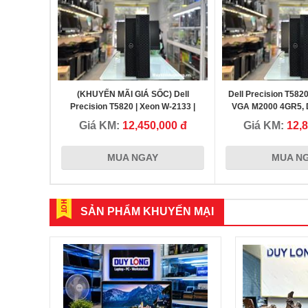
(KHUYẾN MÃI GIÁ SỐC) Dell
Dell Precision T582
Precision T5820 | Xeon W-2133 |
VGA M2000 4GR5, 
Quadro K2200 | NVMe 256GB | RAM
NVME 25
Giá KM:
12,450,000 đ
Giá KM:
12,
16GB
MUA NGAY
MUA N
SẢN PHẨM KHUYẾN MẠI