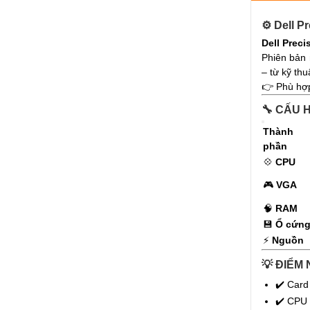
⚙️ Dell P
Dell Preci
Phiên bản
– từ kỹ thu
👉 Phù hợp
🔧 CẤU H
Thành
phần
💠
CPU
🎮
VGA
🧠
RAM
💾
Ổ cứn
⚡
Nguồn
💡 ĐIỂM 
✔️ Card
✔️ CPU 