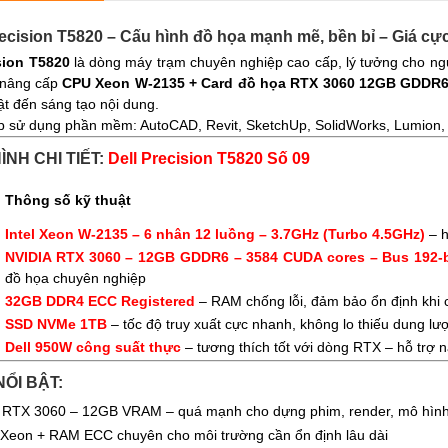
recision T5820 – Cấu hình đồ họa mạnh mẽ, bền bỉ – Giá cực
sion T5820
là dòng máy trạm chuyên nghiệp cao cấp, lý tưởng cho ng
 nâng cấp
CPU Xeon W-2135 + Card đồ họa RTX 3060 12GB GDDR
ật đến sáng tạo nội dung.
 sử dụng phần mềm: AutoCAD, Revit, SketchUp, SolidWorks, Lumion, Pre
ÌNH CHI TIẾT:
Dell Precision T5820 Số 09
Thông số kỹ thuật
Intel Xeon W-2135 – 6 nhân 12 luồng – 3.7GHz (Turbo 4.5GHz)
– h
NVIDIA RTX 3060 – 12GB GDDR6 – 3584 CUDA cores – Bus 192-b
đồ họa chuyên nghiệp
32GB DDR4 ECC Registered
– RAM chống lỗi, đảm bảo ổn định khi ch
g
SSD NVMe 1TB
– tốc độ truy xuất cực nhanh, không lo thiếu dung l
Dell 950W công suất thực
– tương thích tốt với dòng RTX – hỗ trợ
NỔI BẬT:
 RTX 3060 – 12GB VRAM – quá mạnh cho dựng phim, render, mô hình 3
Xeon + RAM ECC chuyên cho môi trường cần ổn định lâu dài