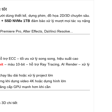
 tốt
ười dùng thiết kế, dựng phim, đồ họa 2D/3D chuyên sâu.
6 + SSD NVMe 1TB
đảm bảo xử lý mượt mọi tác vụ nặng
miere Pro, After Effects, DaVinci Resolve...
ỗ trợ ECC – tối ưu xử lý song song, hiệu suất cao
it
– màu 10-bit – hỗ trợ Ray Tracing, AI Render – xử lý
ạy lâu dài hoặc xử lý project lớn
ượng khi dựng video 4K hoặc dựng hình lớn
 nâng cấp GPU mạnh hơn khi cần
D chi tiết