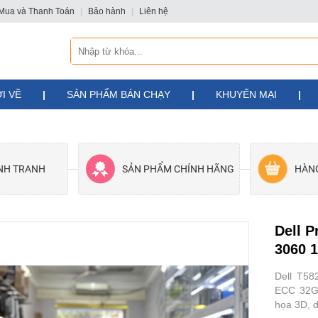
Mua và Thanh Toán
|
Bảo hành
|
Liên hệ
I VỀ
|
SẢN PHẨM BÁN CHẠY
|
KHUYẾN MẠI
|
ẠNH TRANH
SẢN PHẨM CHÍNH HÃNG
HÀN
Dell P
3060 
Dell T5
ECC 32G
họa 3D, d