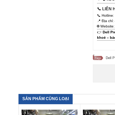
📞 LIÊN 
📞 Hotline
📍 Địa chỉ
🌐 Website
👉
Dell P
khoẻ – bả
Dell 
SẢN PHẨM CÙNG LOẠI