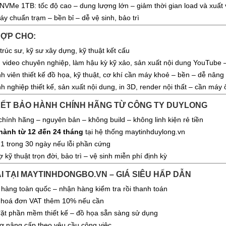
NVMe 1TB: tốc độ cao – dung lượng lớn – giảm thời gian load và xuất 
áy chuẩn trạm – bền bỉ – dễ vệ sinh, bảo trì
HỢP CHO:
 trúc sư, kỹ sư xây dựng, kỹ thuật kết cấu
 video chuyên nghiệp, làm hậu kỳ kỹ xảo, sản xuất nội dung YouTube 
inh viên thiết kế đồ họa, kỹ thuật, cơ khí cần máy khoẻ – bền – dễ nâng
h nghiệp thiết kế, sản xuất nội dung, in 3D, render nội thất – cần máy 
 KẾT BẢO HÀNH CHÍNH HÃNG TỪ CÔNG TY DUYLONG
hính hãng – nguyên bản – không build – không linh kiện rẻ tiền
hành từ 12 đến 24 tháng
tại hệ thống maytinhduylong.vn
 1 trong 30 ngày nếu lỗi phần cứng
 kỹ thuật trọn đời, bảo trì – vệ sinh miễn phí định kỳ
ÃI TẠI MAYTINHDONGBO.VN – GIÁ SIÊU HẤP DẪN
 hàng toàn quốc – nhận hàng kiểm tra rồi thanh toán
 hoá đơn VAT thêm 10% nếu cần
 đặt phần mềm thiết kế – đồ họa sẵn sàng sử dụng
rợ nâng cấp theo yêu cầu công việc