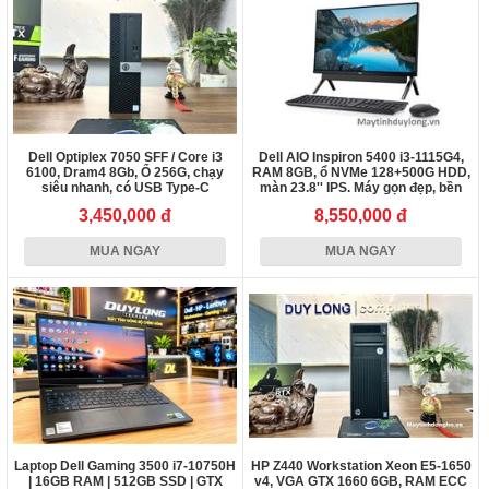
Dell Optiplex 7050 SFF / Core i3
Dell AIO Inspiron 5400 i3-1115G4,
6100, Dram4 8Gb, Ổ 256G, chạy
RAM 8GB, ổ NVMe 128+500G HDD,
siêu nhanh, có USB Type-C
màn 23.8'' IPS. Máy gọn đẹp, bền
3,450,000 đ
8,550,000 đ
MUA NGAY
MUA NGAY
Laptop Dell Gaming 3500 i7-10750H
HP Z440 Workstation Xeon E5-1650
| 16GB RAM | 512GB SSD | GTX
v4, VGA GTX 1660 6GB, RAM ECC