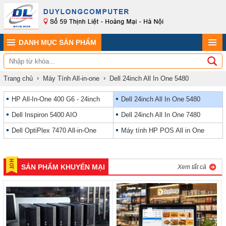
DANH MỤC SẢN PHẨM
Trang chủ
Máy Tính All-in-one
Dell 24inch All In One 5480
HP All-In-One 400 G6 - 24inch
Dell 24inch All In One 5480
Dell Inspiron 5400 AIO
Dell 24inch All In One 7480
Dell OptiPlex 7470 All-in-One
Máy tính HP POS All in One
SẢN PHẨM KHUYẾN MẠI
Xem tất cả