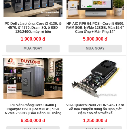
PC Dell văn phòng, Core i3 4130, i5
HP AIO RP9 G1 POS - Core i5 6500,
4570, i7 4770, Dram 8G, ổ SSD
RAM 8GB, NVMe 128GB, Màn 15.6"
120/240G, máy rẻ bền
Cảm Ứng + Màn Phụ 14"
1,900,000 đ
5,000,000 đ
MUA NGAY
MUA NGAY
PC Văn Phòng Core G6400 |
VGA Quadro P400 2GDR5 4K- Card
Gigabyte H510 | RAM 8GB | SSD
đồ họa chuyên dụng ổn định, tiết
NVMe 256GB | Bảo Hành 36 Tháng
kiệm cho dân thiết kế
6,350,000 đ
1,250,000 đ