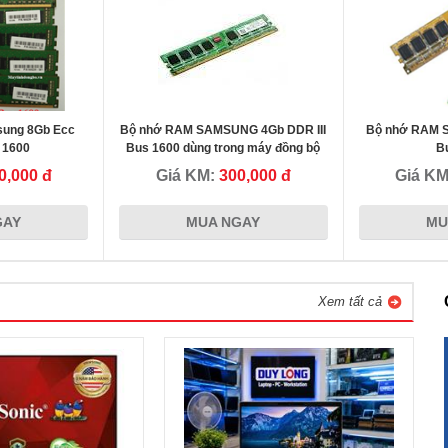
ung 8Gb Ecc
Bộ nhớ RAM SAMSUNG 4Gb DDR III
Bộ nhớ RAM 
 1600
Bus 1600 dùng trong máy đồng bộ
B
0,000 đ
Giá KM:
300,000 đ
Giá K
GAY
MUA NGAY
MU
Xem tất cả