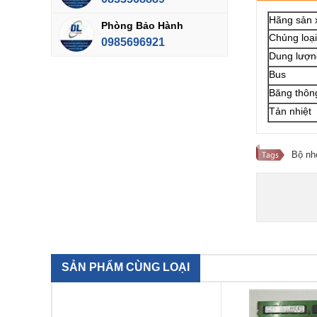
Hãng sản 
Phòng Bảo Hành
Chủng loại
0985696921
Dung lượn
Bus
Băng thôn
Tản nhiệt
Bộ nh
SẢN PHẨM CÙNG LOẠI