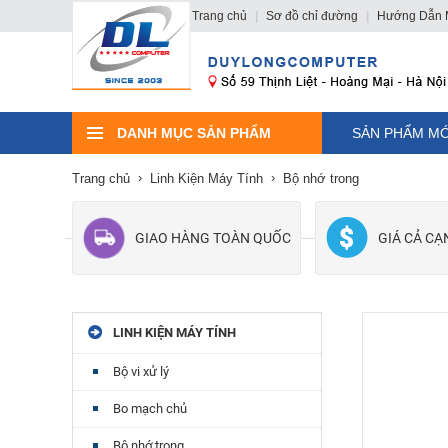
Trang chủ
|
Sơ đồ chỉ đường
|
Hướng Dẫn 
DANH MỤC SẢN PHẨM
SẢN PHẨM MỚ
Trang chủ
Linh Kiện Máy Tính
Bộ nhớ trong
GIAO HÀNG TOÀN QUỐC
GIÁ CẢ C
LINH KIỆN MÁY TÍNH
Bộ vi xử lý
Bo mạch chủ
Bộ nhớ trong