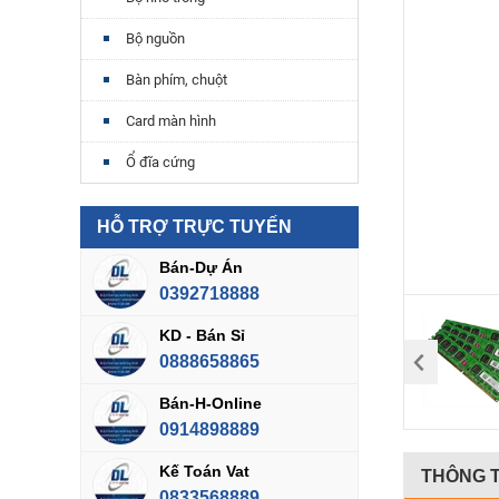
Bộ nguồn
Bàn phím, chuột
Card màn hình
Ổ đĩa cứng
HỖ TRỢ TRỰC TUYẾN
Bán-Dự Án
0392718888
KD - Bán Sỉ
0888658865
Bán-H-Online
0914898889
Kế Toán Vat
THÔNG T
0833568889