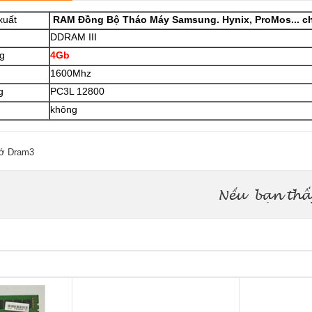
xuất
RAM Đồng Bộ Tháo Máy Samsung. Hynix, ProMos... c
DDRAM III
g
4Gb
1600Mhz
g
PC3L 12800
không
ớ Dram3