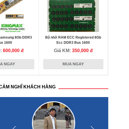
Samsung 8Gb DDR3
Bộ nhớ RAM ECC Registered 8Gb
us 1600
Ecc DDR3 Bus 1600
M:
600,000 đ
Giá KM:
350,000 đ
A NGAY
MUA NGAY
CẢM NGHĨ KHÁCH HÀNG