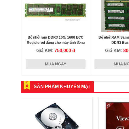
Bộ nhớ ram DDR3 16G/ 1600 ECC
Bộ nhớ RAM Sams
Registered dùng cho máy tính đồng
DDR3 Bus
bộ
Giá KM:
750,000 đ
Giá KM:
80
MUA NGAY
MUA N
SẢN PHẨM KHUYẾN MẠI